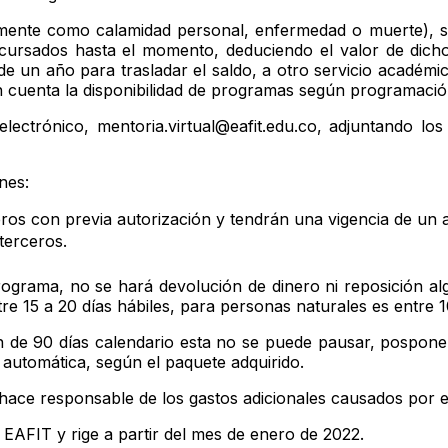
mente como calamidad personal, enfermedad o muerte), se 
ursados hasta el momento, deduciendo el valor de dicho
e un año para trasladar el saldo, a otro servicio académico 
n cuenta la disponibilidad de programas según programació
lectrónico, mentoria.virtual@eafit.edu.co, adjuntando los 
nes:
ros con previa autorización y tendrán una vigencia de un añ
terceros.
ograma, no se hará devolución de dinero ni reposición alg
e 15 a 20 días hábiles, para personas naturales es entre 10
ón de 90 días calendario esta no se puede pausar, pospone
 automática, según el paquete adquirido.
hace responsable de los gastos adicionales causados por el 
EAFIT y rige a partir del mes de enero de 2022.