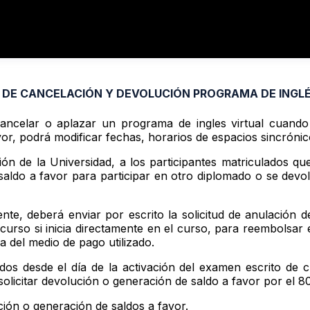
ICING
RESOURCES
BLOG
ABOUT
DE CANCELACIÓN Y DEVOLUCIÓN PROGRAMA DE INGLÉ
cancelar o aplazar un programa de ingles virtual cuand
or, podrá modificar fechas, horarios de espacios sincróni
n de la Universidad, a los participantes matriculados qu
aldo a favor para participar en otro diplomado o se devolve
ente, deberá enviar por escrito la solicitud de anulación 
 curso si inicia directamente en el curso, para reembolsar 
a del medio de pago utilizado.
dos desde el día de la activación del examen escrito de cla
 solicitar devolución o generación de saldo a favor por el 
ción o generación de saldos a favor.